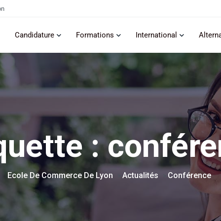
on
Candidature
Formations
International
Altern
quette :
confére
Ecole De Commerce De Lyon
Actualités
Conférence
>
>