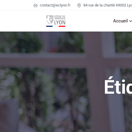
contact@eclyon.fr
84 rue de la charité 69002 Ly
Accueil
Éti