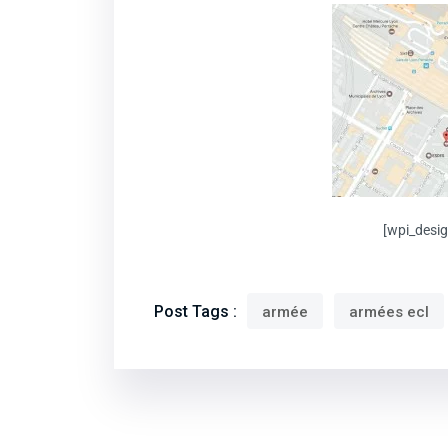
[wpi_desi
Post Tags :
armée
armées ecl