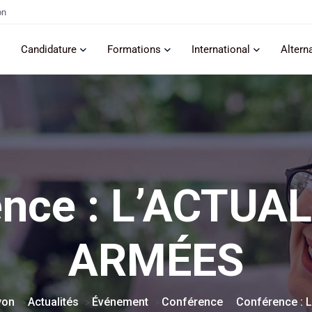
on
Candidature
Formations
International
Altern
nce : L’ACTUA
ARMÉES
yon
Actualités
Événement
Conférence
Conférence :
>
>
>
>