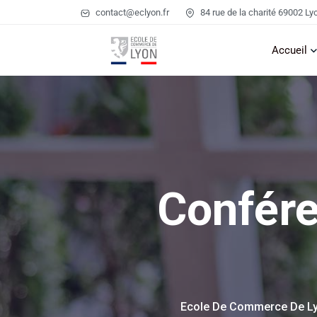
contact@eclyon.fr
84 rue de la charité 69002 Ly
Accueil
Confére
Ecole De Commerce De L