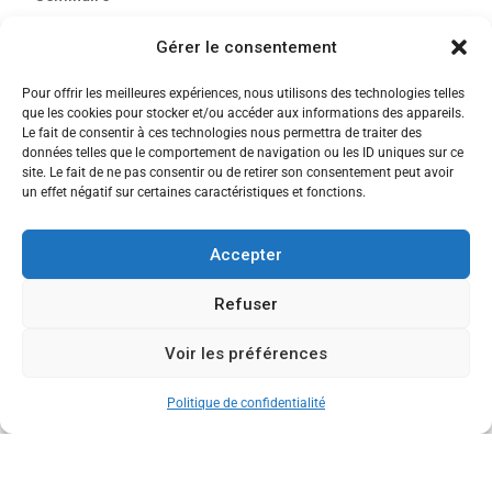
Sigma
Gérer le consentement
Soirée
Pour offrir les meilleures expériences, nous utilisons des technologies telles
que les cookies pour stocker et/ou accéder aux informations des appareils.
Sortie découverte
Le fait de consentir à ces technologies nous permettra de traiter des
données telles que le comportement de navigation ou les ID uniques sur ce
Tau
site. Le fait de ne pas consentir ou de retirer son consentement peut avoir
un effet négatif sur certaines caractéristiques et fonctions.
Témoignage
Voyage
Accepter
Refuser
Voir les préférences
CANDIDATEZ MAINTENANT
Politique de confidentialité
Copyright © 2013-2026 Ecole de Commerce de Lyon