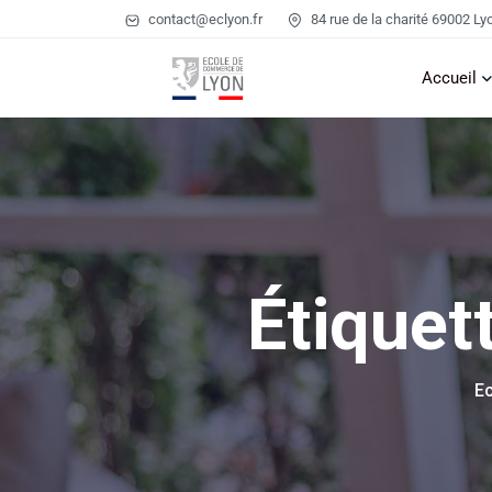
contact@eclyon.fr
84 rue de la charité 69002 Ly
Accueil
Étiquet
E