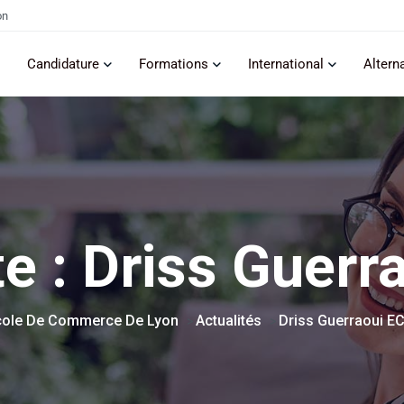
on
Candidature
Formations
International
Altern
te :
Driss Guerr
cole De Commerce De Lyon
Actualités
Driss Guerraoui E
>
>