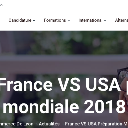
on
Candidature
Formations
International
Altern
France VS USA 
mondiale 2018
mmerce De Lyon
Actualités
France VS USA Préparation M
>
>