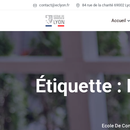
contact@eclyon.fr
84 rue de la charité 69002 Ly
Accueil
Étiquette :
Ecole De Co