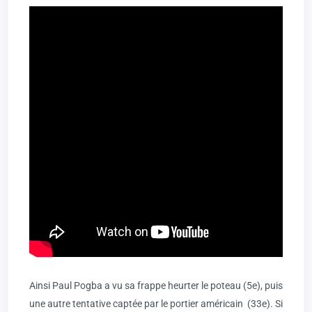
Ainsi Paul Pogba a vu sa frappe heurter le poteau (5e), puis
une autre tentative captée par le portier américain (33e). Si