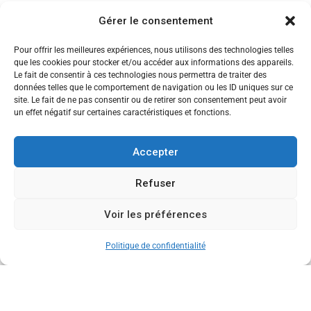
Séminaire
Gérer le consentement
Sigma
Pour offrir les meilleures expériences, nous utilisons des technologies telles
que les cookies pour stocker et/ou accéder aux informations des appareils.
Soirée
Le fait de consentir à ces technologies nous permettra de traiter des
données telles que le comportement de navigation ou les ID uniques sur ce
Sortie découverte
site. Le fait de ne pas consentir ou de retirer son consentement peut avoir
un effet négatif sur certaines caractéristiques et fonctions.
Tau
Témoignage
Accepter
Voyage
Refuser
Voir les préférences
CANDIDATEZ MAINTENANT
Politique de confidentialité
Copyright © 2013-2026 Ecole de Commerce de Lyon