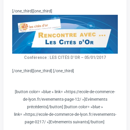
[/one_third][one_third]
Conférence : LES CITÉS D’OR – 05/01/2017
[/one_third][one_third] [/one_third]
[button color= »blue » link= »https://ecole-de-commerce-
de-lyon.fr/evenements-page-12/ »]Evènements
précédents[/button] [button color= »blue »
link= »https://ecole-de-commerce-de-lyon.fr/evenements-
page-0217/ »]Evènements suivants[/button]