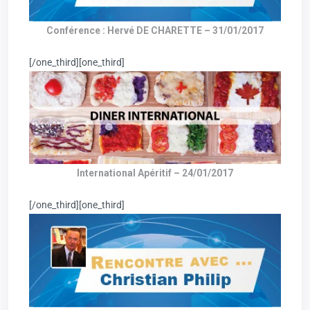
Conférence : Hervé DE CHARETTE – 31/01/2017
[/one_third][one_third]
International Apéritif – 24/01/2017
[/one_third][one_third]