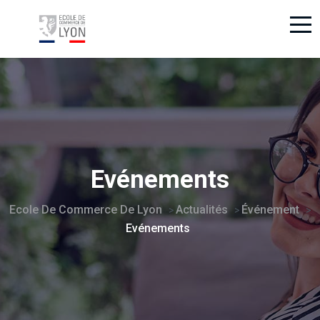
Evénements
Ecole De Commerce De Lyon
Actualités
Événement
>
>
>
Evénements