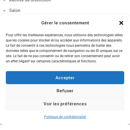
Remise de distinction
Salon
Séminaire
Gérer le consentement
Sigma
Pour offrir les meilleures expériences, nous utilisons des technologies telles
que les cookies pour stocker et/ou accéder aux informations des appareils.
Soirée
Le fait de consentir à ces technologies nous permettra de traiter des
données telles que le comportement de navigation ou les ID uniques sur ce
Sortie découverte
site. Le fait de ne pas consentir ou de retirer son consentement peut avoir
un effet négatif sur certaines caractéristiques et fonctions.
Tau
Témoignage
Accepter
Voyage
Refuser
Voir les préférences
CANDIDATEZ MAINTENANT
Politique de confidentialité