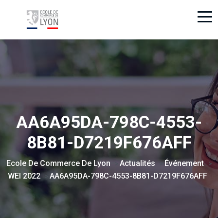
AA6A95DA-798C-4553-
8B81-D7219F676AFF
Ecole De Commerce De Lyon
Actualités
Événement
>
>
>
WEI 2022
AA6A95DA-798C-4553-8B81-D7219F676AFF
>