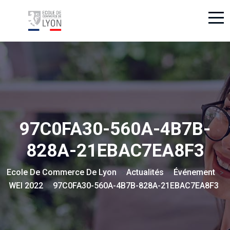
97C0FA30-560A-4B7B-
828A-21EBAC7EA8F3
Ecole De Commerce De Lyon
Actualités
Événement
>
>
>
WEI 2022
97C0FA30-560A-4B7B-828A-21EBAC7EA8F3
>