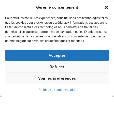
Séminaire
Gérer le consentement
Sigma
Pour offrir les meilleures expériences, nous utilisons des technologies telles
Soirée
que les cookies pour stocker et/ou accéder aux informations des appareils.
Le fait de consentir à ces technologies nous permettra de traiter des
Sortie découverte
données telles que le comportement de navigation ou les ID uniques sur ce
site. Le fait de ne pas consentir ou de retirer son consentement peut avoir
Tau
un effet négatif sur certaines caractéristiques et fonctions.
Témoignage
Accepter
Voyage
Refuser
Voir les préférences
CANDIDATEZ MAINTENANT
Politique de confidentialité
Copyright © 2013-2026 Ecole de Commerce de Lyon