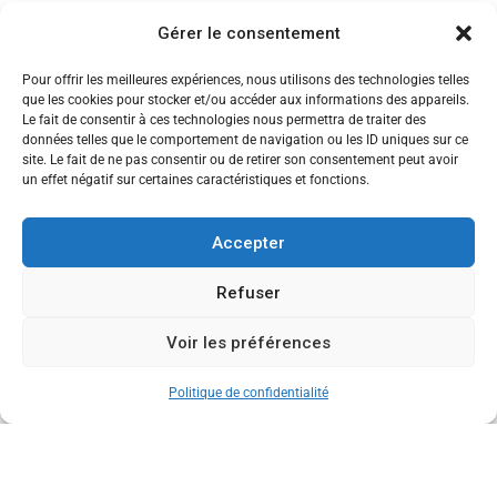
Séminaire
Gérer le consentement
Sigma
Pour offrir les meilleures expériences, nous utilisons des technologies telles
Soirée
que les cookies pour stocker et/ou accéder aux informations des appareils.
Le fait de consentir à ces technologies nous permettra de traiter des
Sortie découverte
données telles que le comportement de navigation ou les ID uniques sur ce
site. Le fait de ne pas consentir ou de retirer son consentement peut avoir
Tau
un effet négatif sur certaines caractéristiques et fonctions.
Témoignage
Accepter
Voyage
Refuser
Voir les préférences
CANDIDATEZ MAINTENANT
Politique de confidentialité
Copyright © 2013-2026 Ecole de Commerce de Lyon