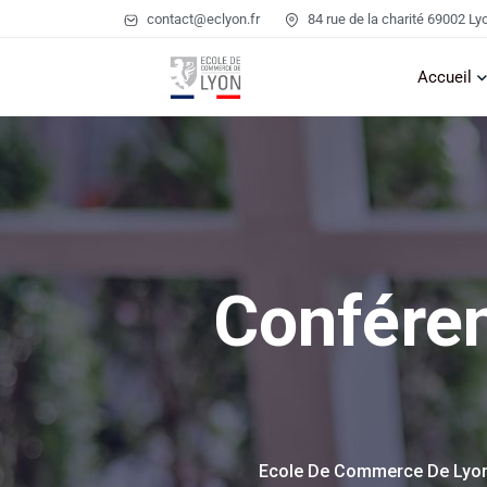
contact@eclyon.fr
84 rue de la charité 69002 Ly
Accueil
Confére
Ecole De Commerce De Lyo