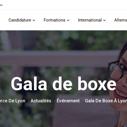
on
Candidature
Formations
International
Altern
Gala de boxe
rce De Lyon
Actualités
Événement
Gala De Boxe À Lyo
>
>
>