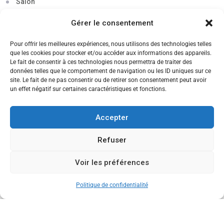
Salon
Séminaire
Gérer le consentement
Sigma
Pour offrir les meilleures expériences, nous utilisons des technologies telles
que les cookies pour stocker et/ou accéder aux informations des appareils.
Soirée
Le fait de consentir à ces technologies nous permettra de traiter des
données telles que le comportement de navigation ou les ID uniques sur ce
Sortie découverte
site. Le fait de ne pas consentir ou de retirer son consentement peut avoir
un effet négatif sur certaines caractéristiques et fonctions.
Tau
Témoignage
Accepter
Voyage
Refuser
Voir les préférences
CANDIDATEZ MAINTENANT
Politique de confidentialité
Copyright © 2013-2026 Ecole de Commerce de Lyon