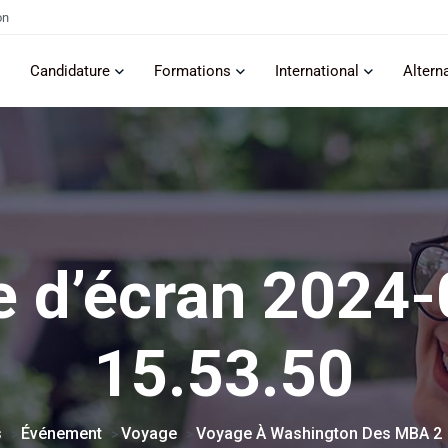
on
Candidature
Formations
International
Altern
e d’écran 2024-
15.53.50
s
Événement
Voyage
Voyage À Washington Des MBA 2
>
>
>