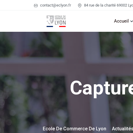
contact@eclyon.fr
84 rue de la charité 69002 Ly
Accueil
Captur
Ecole De Commerce De Lyon
Actualité
>