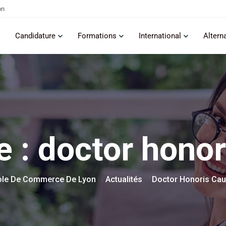
on
Candidature
Formations
International
Altern
e :
doctor honor
ole De Commerce De Lyon
Actualités
Doctor Honoris Ca
>
>