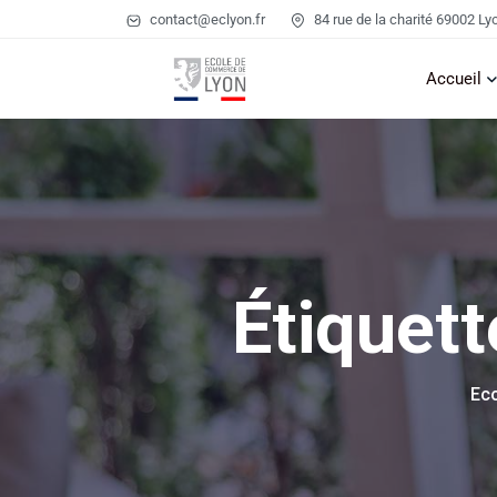
contact@eclyon.fr
84 rue de la charité 69002 Ly
Accueil
Étiquett
Ec