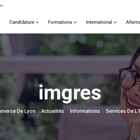
on
Candidature
Formations
International
Altern
imgres
mmerce De Lyon
Actualités
Informations
Services De L
>
>
>