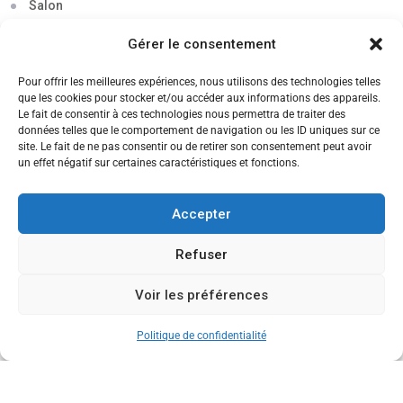
Salon
Séminaire
Gérer le consentement
Sigma
Pour offrir les meilleures expériences, nous utilisons des technologies telles
que les cookies pour stocker et/ou accéder aux informations des appareils.
Soirée
Le fait de consentir à ces technologies nous permettra de traiter des
données telles que le comportement de navigation ou les ID uniques sur ce
Sortie découverte
site. Le fait de ne pas consentir ou de retirer son consentement peut avoir
un effet négatif sur certaines caractéristiques et fonctions.
Tau
Témoignage
Accepter
Voyage
Refuser
Voir les préférences
CANDIDATEZ MAINTENANT
Politique de confidentialité
Copyright © 2013-2026 Ecole de Commerce de Lyon