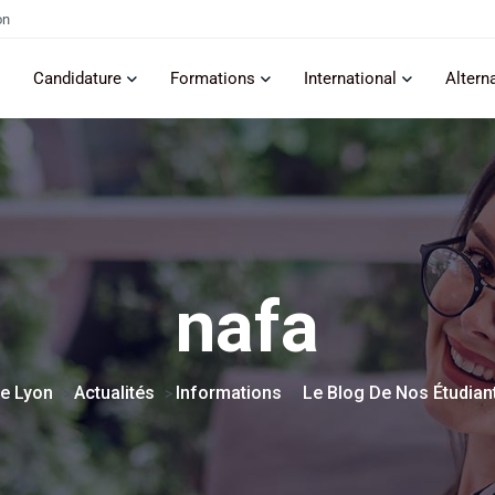
on
Candidature
Formations
International
Altern
nafa
e Lyon
Actualités
Informations
Le Blog De Nos Étudian
>
>
>