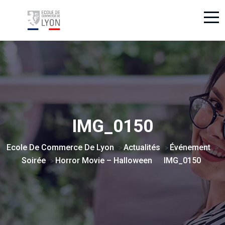
IMG_0150
Ecole De Commerce De Lyon
Actualités
Événement
>
>
>
Soirée
Horror Movie – Halloween ​
IMG_0150
>
>