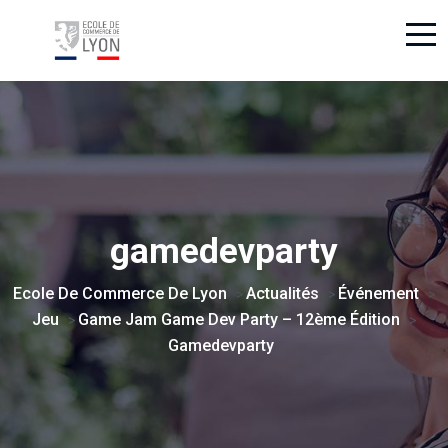
gamedevparty
Ecole De Commerce De Lyon
Actualités
Événement
>
>
>
Jeu
Game Jam Game Dev Party – 12ème Édition
>
>
Gamedevparty