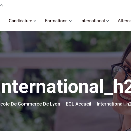
on
Candidature
Formations
International
Altern
international_h
Ecole De Commerce De Lyon
ECL Accueil
International_h
>
>