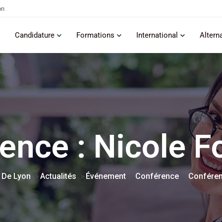
on
Candidature
Formations
International
Altern
ence : Nicole F
 De Lyon
Actualités
Événement
Conférence
Conféren
>
>
>
>