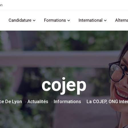
on
Candidature
Formations
International
Altern
cojep
e De Lyon
Actualités
Informations
La COJEP, ONG Inte
>
>
>