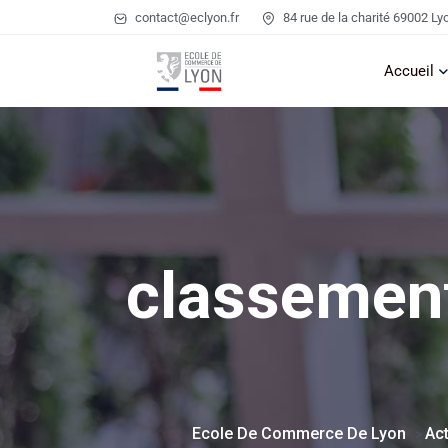
contact@eclyon.fr
84 rue de la charité 69002 Ly
Accueil
classement
Ecole De Commerce De Lyon
Act
>