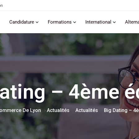
on
Candidature
Formations
International
Altern
ating – 4ème é
Commerce De Lyon
Actualités
Actualités
Big Dating – 4
>
>
>