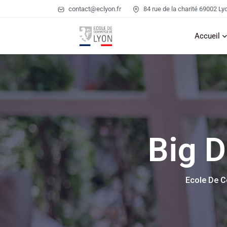
contact@eclyon.fr
84 rue de la charité 69002 Ly
Accueil
Big D
Ecole De 