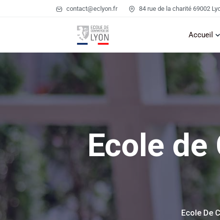
contact@eclyon.fr
84 rue de la charité 69002 Ly
Accueil
Ecole de
Ecole De 