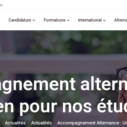
on
Candidature
Formations
International
Altern
nement altern
en pour nos étu
Actualités
Actualités
Accompagnement Alternance : Un
>
>
>