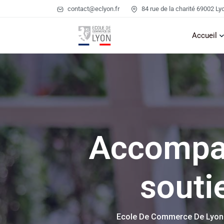
contact@eclyon.fr
84 rue de la charité 69002 Ly
Accueil
Accompag
souti
Ecole De Commerce De Lyon