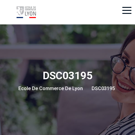
DSC03195
Ecole De Commerce De Lyon
DSC03195
> >