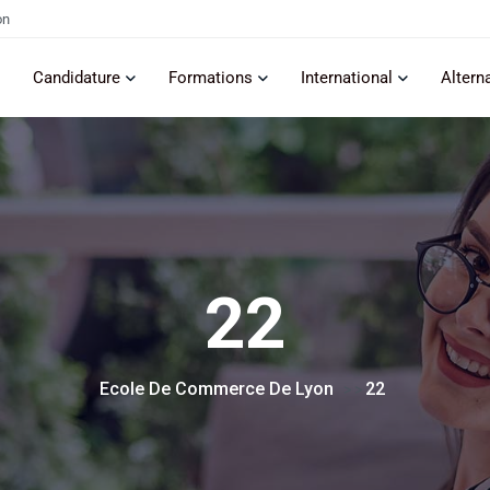
on
Candidature
Formations
International
Altern
22
Ecole De Commerce De Lyon
22
> >