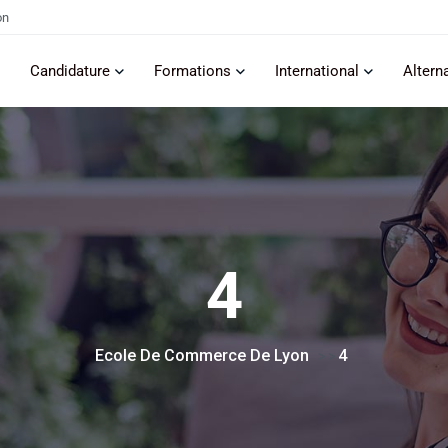
on
Candidature
Formations
International
Altern
4
Ecole De Commerce De Lyon
4
> >