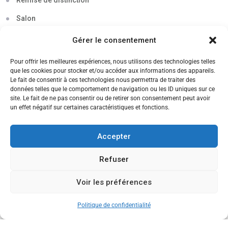
Remise de distinction
Salon
Séminaire
Gérer le consentement
Sigma
Pour offrir les meilleures expériences, nous utilisons des technologies telles
que les cookies pour stocker et/ou accéder aux informations des appareils.
Soirée
Le fait de consentir à ces technologies nous permettra de traiter des
données telles que le comportement de navigation ou les ID uniques sur ce
Sortie découverte
site. Le fait de ne pas consentir ou de retirer son consentement peut avoir
un effet négatif sur certaines caractéristiques et fonctions.
Tau
Témoignage
Accepter
Voyage
Refuser
Voir les préférences
CANDIDATEZ MAINTENANT
Politique de confidentialité