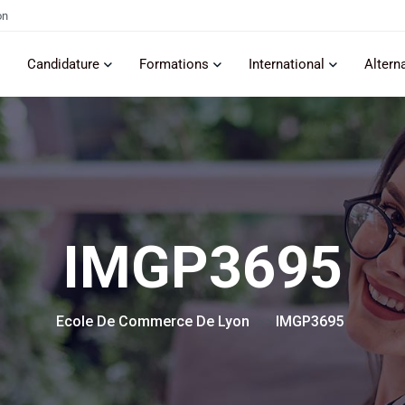
on
Candidature
Formations
International
Altern
IMGP3695
Ecole De Commerce De Lyon
IMGP3695
> >