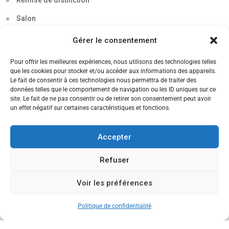
Remise de distinction
Salon
Séminaire
Gérer le consentement
Sigma
Pour offrir les meilleures expériences, nous utilisons des technologies telles
que les cookies pour stocker et/ou accéder aux informations des appareils.
Soirée
Le fait de consentir à ces technologies nous permettra de traiter des
données telles que le comportement de navigation ou les ID uniques sur ce
Sortie découverte
site. Le fait de ne pas consentir ou de retirer son consentement peut avoir
un effet négatif sur certaines caractéristiques et fonctions.
Tau
Témoignage
Accepter
Voyage
Refuser
Voir les préférences
CANDIDATEZ MAINTENANT
Politique de confidentialité