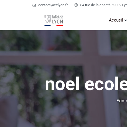
contact@eclyon.fr
84 rue de la charité 69002 Ly
Accueil
noel ecol
Ecol