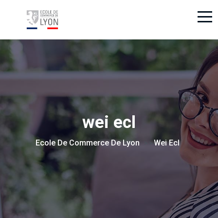
wei ecl
Ecole De Commerce De Lyon
Wei Ecl
> >