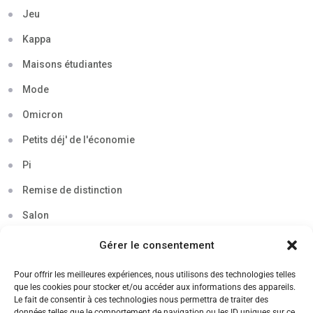
Jeu
Kappa
Maisons étudiantes
Mode
Omicron
Petits déj' de l'économie
Pi
Remise de distinction
Salon
Séminaire
Gérer le consentement
Sigma
Pour offrir les meilleures expériences, nous utilisons des technologies telles
que les cookies pour stocker et/ou accéder aux informations des appareils.
Soirée
Le fait de consentir à ces technologies nous permettra de traiter des
données telles que le comportement de navigation ou les ID uniques sur ce