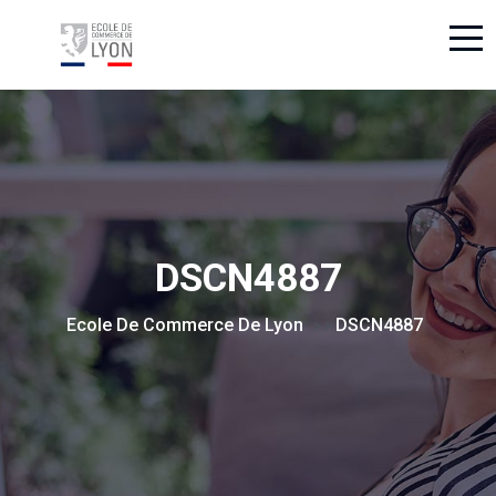
DSCN4887
Ecole De Commerce De Lyon
DSCN4887
> >