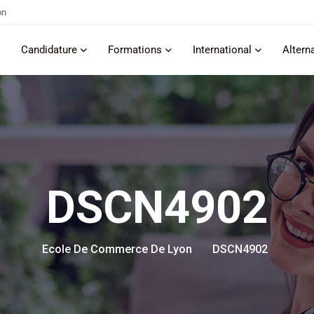
on
Candidature
Formations
International
Altern
DSCN4902
Ecole De Commerce De Lyon
DSCN4902
> >