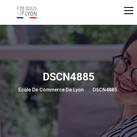
DSCN4885
Ecole De Commerce De Lyon
DSCN4885
> >