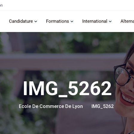
on
Candidature
Formations
International
Altern
IMG_5262
Ecole De Commerce De Lyon
IMG_5262
> >