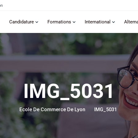
on
Candidature
Formations
International
Altern
IMG_5031
Ecole De Commerce De Lyon
IMG_5031
> >