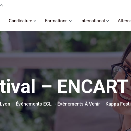
on
Candidature
Formations
International
Altern
tival – ENCAR
 Lyon
Événements ECL
Événements À Venir
Kappa Fest
>
>
>