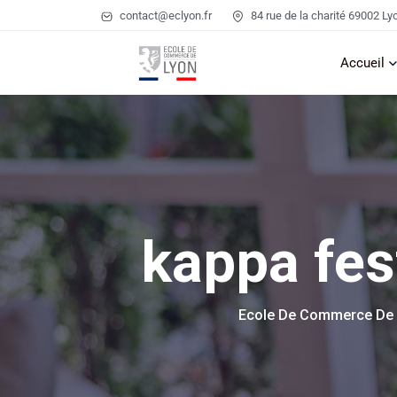
contact@eclyon.fr
84 rue de la charité 69002 Ly
Accueil
kappa fes
Ecole De Commerce De