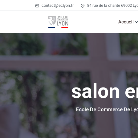
contact@eclyon.fr
84 rue de la charité 69002 Ly
Accueil
salon 
Ecole De Commerce De Ly