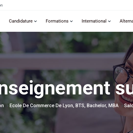
on
Candidature
Formations
International
Altern
enseignement su
on
Ecole De Commerce De Lyon, BTS, Bachelor, MBA
Sal
>
>