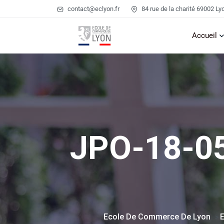
contact@eclyon.fr
84 rue de la charité 69002 Ly
Accueil
JPO-18-0
Ecole De Commerce De Lyon
E
>