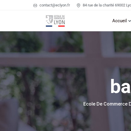
contact@eclyon.fr
84 rue de la charité 69002 Ly
Accueil
ba
Ecole De Commerce D