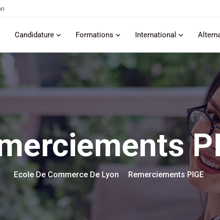
on
Candidature
Formations
International
Altern
merciements P
Ecole De Commerce De Lyon
Remerciements PIGE
>