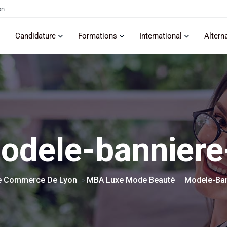
on
Candidature
Formations
International
Altern
odele-banniere
e Commerce De Lyon
MBA Luxe Mode Beauté
Modele-Ban
>
>